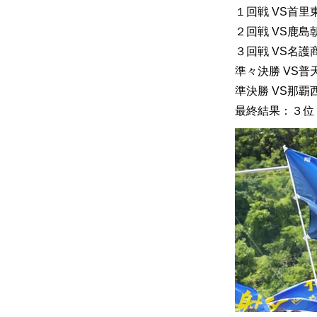
１回戦 VS首里東
２回戦 VS鹿島朝
３回戦 VS名護
準々決勝 VS普天
準決勝 VS那覇西
最終結果：３位