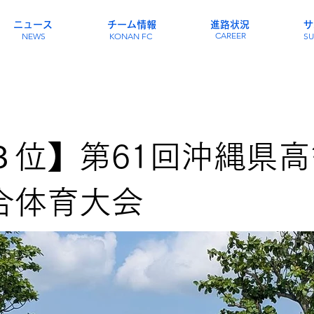
ニュース
チーム情報
進路状況
サ
CAREER
NEWS
KONAN FC
SU
３位】第61回沖縄県
合体育大会